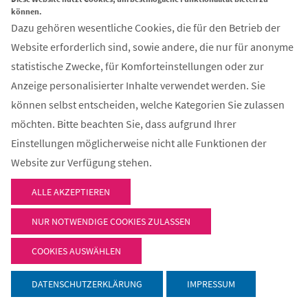
können.
Anfrage per E-Mail, Telefon oder Telefax
Dazu gehören wesentliche Cookies, die für den Betrieb der
Website erforderlich sind, sowie andere, die nur für anonyme
Wenn Sie uns per E-Mail, Telefon oder Telefax kontaktieren,
statistische Zwecke, für Komforteinstellungen oder zur
wird Ihre Anfrage inklusive aller daraus hervorgehenden
Anzeige personalisierter Inhalte verwendet werden. Sie
personenbezogenen Daten (Name, Anfrage) zum Zwecke der
können selbst entscheiden, welche Kategorien Sie zulassen
Bearbeitung Ihres Anliegens bei uns gespeichert und
möchten. Bitte beachten Sie, dass aufgrund Ihrer
verarbeitet. Diese Daten geben wir nicht ohne Ihre
Einstellungen möglicherweise nicht alle Funktionen der
Einwilligung weiter.
Website zur Verfügung stehen.
Die Verarbeitung dieser Daten erfolgt auf Grundlage von Art. 6
ALLE AKZEPTIEREN
Abs. 1 lit. b DSGVO, sofern Ihre Anfrage mit der Erfüllung eines
Vertrags zusammenhängt oder zur Durchführung
NUR NOTWENDIGE COOKIES ZULASSEN
vorvertraglicher Maßnahmen erforderlich ist. In allen übrigen
COOKIES AUSWÄHLEN
Fällen beruht die Verarbeitung auf unserem berechtigten
Interesse an der effektiven Bearbeitung der an uns gerichteten
DATENSCHUTZERKLÄRUNG
IMPRESSUM
Anfragen (Art. 6 Abs. 1 lit. f DSGVO) oder auf Ihrer Einwilligung